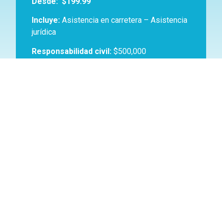
Desde:
$199.99
Incluye:
Asistencia en carretera – Asistencia
jurídica
Responsabilidad civil:
$500,000
Gastos Médicos:
$5,000 – $25,000
Asistencia en línea directa:
24 horas
Modificación de Póliza:
Por email
MY BAJA INSURANCE
BLVD BENITO JUAREZ #31-11
CENTRO , ROSARITO BAJA CALIFORNIA
MEXICO C.P. 22700