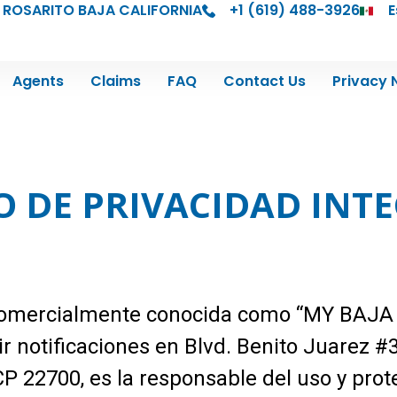
 ROSARITO BAJA CALIFORNIA
+1 (619) 488-3926
E
Agents
Claims
FAQ
Contact Us
Privacy 
O DE PRIVACIDAD INT
, comercialmente conocida como “MY BAJ
bir notificaciones en Blvd. Benito Juarez 
 CP 22700, es la responsable del uso y pro