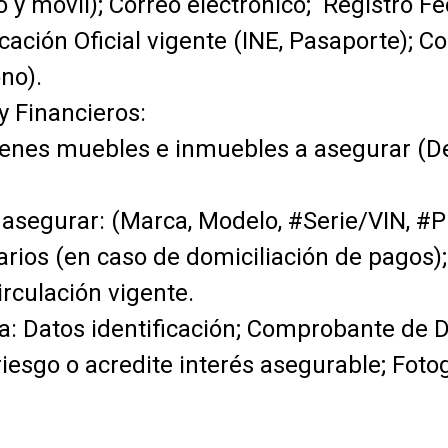
jo y móvil); Correo electrónico; Registro 
icación Oficial vigente (INE, Pasaporte); 
no).
y Financieros:
enes muebles e inmuebles a asegurar (Des
 asegurar: (Marca, Modelo, #Serie/VIN, #Pl
arios (en caso de domiciliación de pagos);
irculación vigente.
: Datos identificación; Comprobante de D
riesgo o acredite interés asegurable; Foto