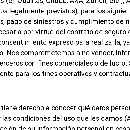
ej. Qualitas, Chubb, AXA, Zurich, etc.), 
s legalmente previstos), para los siguient
as, pago de siniestros y cumplimiento de 
cesaria por virtud del contrato de seguro q
consentimiento expreso para realizarla, ya
cio. Nos comprometemos a no vender, interc
erceros con fines comerciales o de lucro.
te para los fines operativos y contractua
iene derecho a conocer qué datos perso
y las condiciones del uso que les damos (
rección de su información personal en cas