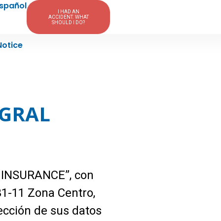
spañol
I HAD AN
ACCIDENT. WHAT
SHOULD I DO?
Notice
EGRAL
A INSURANCE”, con
#31-11 Zona Centro,
tección de sus datos